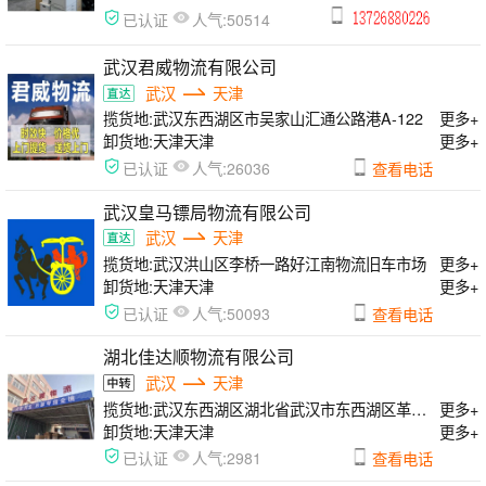
人气:
已认证
50514
武汉君威物流有限公司
武汉
天津
揽货地:
武汉东西湖区市吴家山汇通公路港A-122
更多+
卸货地:
天津天津
更多+
人气:
已认证
26036
查看电话
武汉皇马镖局物流有限公司
武汉
天津
揽货地:
武汉洪山区李桥一路好江南物流旧车市场
更多+
卸货地:
天津天津
更多+
人气:
已认证
50093
查看电话
湖北佳达顺物流有限公司
武汉
天津
揽货地:
武汉东西湖区湖北省武汉市东西湖区革新大道道和物流园306号天津专线
更多+
卸货地:
天津天津
更多+
人气:
已认证
2981
查看电话