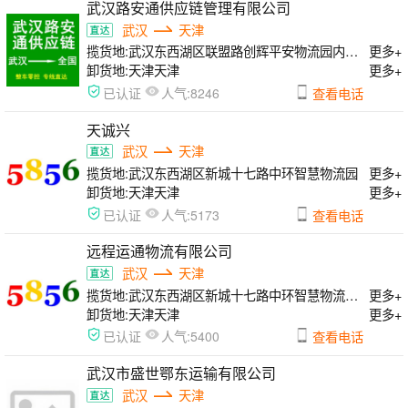
武汉路安通供应链管理有限公司
武汉
天津
揽货地:
武汉东西湖区联盟路创辉平安物流园内3楼办公室
更多+
卸货地:
天津天津
更多+
人气:
已认证
8246
查看电话
天诚兴
武汉
天津
揽货地:
武汉东西湖区新城十七路中环智慧物流园
更多+
卸货地:
天津天津
更多+
人气:
已认证
5173
查看电话
远程运通物流有限公司
武汉
天津
揽货地:
武汉东西湖区新城十七路中环智慧物流园c22号
更多+
卸货地:
天津天津
更多+
人气:
已认证
5400
查看电话
武汉市盛世鄂东运输有限公司
武汉
天津