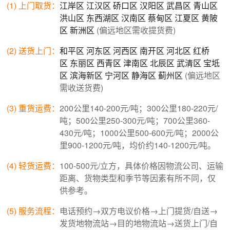
(1) 上门取货：
江岸区
江汉区
硚口区
汉阳区
武昌区
青山区
洪山区
东西湖区
汉南区
蔡甸区
江夏区
黄陂
区
新洲区
(偏远地区需收提货费)
(2) 送货上门：
和平区
河东区
河西区
南开区
河北区
红桥
区
东丽区
西青区
津南区
北辰区
武清区
宝坻
区
滨海新区
宁河区
静海区
蓟州区
(偏远地区
需收送货费)
(3) 重货运费：
200公里140-200元/吨；300公里180-220元/
吨；500公里250-300元/吨；700公里360-
430元/吨；1000公里500-600元/吨；2000公
里900-1200元/吨，均价约140-1200元/吨。
(4) 轻货运费：
100-500元/立方，具体价格因物流公司、运输
距离、货物类型和季节等因素有所不同，仅
供参考。
(5) 服务流程：
电话预约→双方电议价格→上门提货/自送→
发货地物流站→目的地物流站→送货上门/自