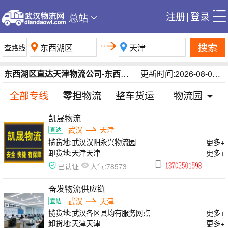
注册
|
登录
总站
搜索
东西湖区直达天津物流公司-东西湖区到天津物流专线-武汉东西湖区到天津物流运费在线查询/每日更新
更新时间:2026-08-08 15:21:11
全部专线
零担物流
整车货运
物流园
凯晟物流
武汉
天津
揽货地:
武汉汉阳永兴物流园
更多+
卸货地:
天津天津
更多+
人气:
已认证
78573
奋发物流供应链
武汉
天津
揽货地:
武汉各区县均有服务网点
更多+
卸货地:
天津天津
更多+