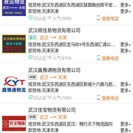
揽货地:
武汉东西湖区东西湖区联盟路创辉平安物流园3楼整层
更多+
卸货地:
天津天津
更多+
人气:
已认证
5065
查看电话
武汉顺佳易物流有限公司
武汉
天津
揽货地:
武汉东西湖区走马岭3号东西湖汇通公路港
更多+
卸货地:
天津天津
更多+
人气:
已认证
9709
查看电话
武汉鑫豫通物流有限公司
武汉
天津
揽货地:
武汉东西湖区东西湖区新城十六路与航嘉中路互联港物流园A栋
更多+
卸货地:
天津天津
更多+
人气:
已认证
7093
查看电话
武汉佳宝物流有限公司
武汉
天津
揽货地:
武汉东西湖区武汉：畅行天下物流园内
更多+
卸货地:
天津天津
更多+