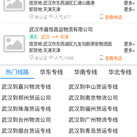
揽货地:
武汉市东西湖区汇通公路港
更多+
卸货地:
天津天津
更多+
人气:
未认证
677
查看电话
武汉市鑫恒昌运物流有限公司
武汉
天津
揽货地:
武汉市东西湖区九支沟新琪安物流园
更多+
卸货地:
天津天津
更多+
人气:
未认证
1088
查看电话
热门线路
华东专线
华南专线
华北专线
武汉到嘉兴物流专线
武汉到中山货运专线
武汉到郑州货运公司
武汉到南京物流公司
武汉到珠海货运专线
武汉到福州货运专线
武汉到台州物流公司
武汉到广州物流专线
武汉到烟台货运专线
武汉到青岛货运专线