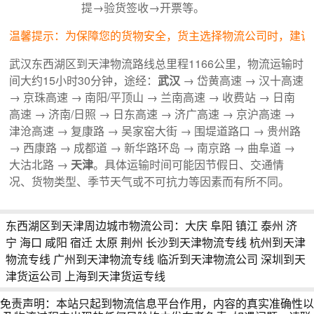
提→验货签收→开票等。
温馨提示：为保障您的货物安全，货主选择物流公司时，建议
武汉东西湖区到天津物流路线总里程1166公里，物流运输时
间大约15小时30分钟，途经：
武汉
→ 岱黄高速 → 汉十高速
→ 京珠高速 → 南阳/平顶山 → 兰南高速 → 收费站 → 日南
高速 → 济南/日照 → 日东高速 → 济广高速 → 京沪高速 →
津沧高速 → 复康路 → 吴家窑大街 → 围堤道路口 → 贵州路
→ 西康路 → 成都道 → 新华路环岛 → 南京路 → 曲阜道 →
大沽北路 →
天津
。具体运输时间可能因节假日、交通情
况、货物类型、季节天气或不可抗力等因素而有所不同。
东西湖区到天津周边城市物流公司：
大庆
阜阳
镇江
泰州
济
宁
海口
咸阳
宿迁
太原
荆州
长沙到天津物流专线
杭州到天津
物流专线
广州到天津物流专线
临沂到天津物流公司
深圳到天
津货运公司
上海到天津货运专线
免责声明：本站只起到物流信息平台作用，内容的真实准确性以