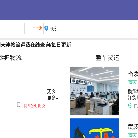
到天津物流运费在线查询/每日更新
零担物流
整车货运
奋
更多+
揽货
更多+
卸货
武