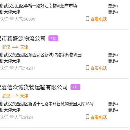
地:
武汉洪山区李桥一路好江南物流旧车市场
更多+
地:
天津天津
更多+
人气:
已认证
50099
查看电话
汉市鑫盛源物流公司
7年
武汉
天津
地:
武汉东西湖区东西湖区新城17路宇辉物流园
更多+
地:
天津天津
更多+
人气:
已认证
14247
查看电话
汉嘉信众诚货物运输有限公司
7年
武汉
天津
地:
武汉东西湖区新城十七路中环智慧物流园大库16号
更多+
地:
天津天津
更多+
人气:
已认证
6124
查看电话