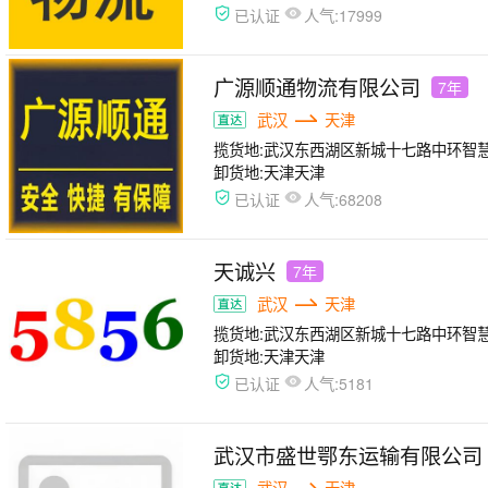
人气:
已认证
17999
广源顺通物流有限公司
7年
武汉
天津
揽货地:
武汉东西湖区新城十七路中环智慧
卸货地:
天津天津
人气:
已认证
68208
天诚兴
7年
武汉
天津
揽货地:
武汉东西湖区新城十七路中环智
卸货地:
天津天津
人气:
已认证
5181
武汉市盛世鄂东运输有限公司
武汉
天津