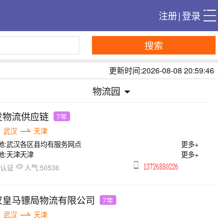
注册
|
登录
搜索
更新时间:2026-08-08 20:59:46
物流园
发物流供应链
7年
武汉
天津
地:
武汉各区县均有服务网点
更多+
地:
天津天津
更多+
人气:
已认证
50536
汉皇马镖局物流有限公司
7年
武汉
天津