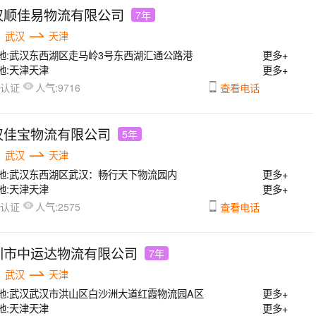
汉顺佳易物流有限公司
7年
武汉
天津
地:
武汉东西湖区走马岭3号东西湖汇通公路港
更多+
地:
天津天津
更多+
人气:
已认证
9716
查看电话
汉佳宝物流有限公司
5年
武汉
天津
地:
武汉东西湖区武汉：畅行天下物流园内
更多+
地:
天津天津
更多+
人气:
已认证
2575
查看电话
圳市中运达物流有限公司
7年
武汉
天津
地:
武汉武汉市洪山区白沙洲大道红霞物流园A区
更多+
地:
天津天津
更多+