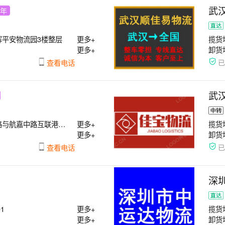
武
7年
辉平安物流园3楼整层
更多+
揽货
更多+
卸货
查看电话
武
嘉中路互联港物流园A栋
更多+
揽货
更多+
卸货
查看电话
深
1
更多+
揽货
更多+
卸货