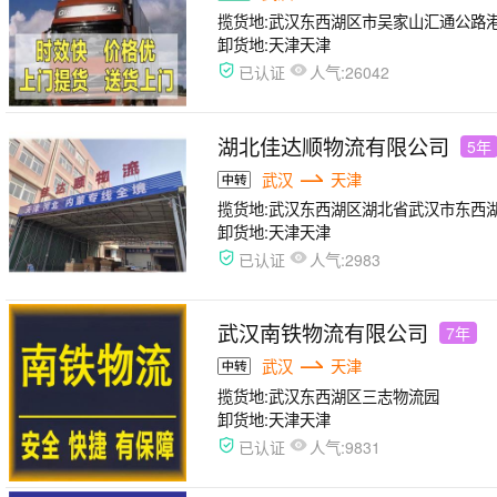
揽货地:
武汉东西湖区市吴家山汇通公路港A
卸货地:
天津天津
人气:
已认证
26042
湖北佳达顺物流有限公司
5年
武汉
天津
揽货地:
武汉东西湖区湖北省武汉市东西湖区革新大道道
卸货地:
天津天津
人气:
已认证
2983
武汉南铁物流有限公司
7年
武汉
天津
揽货地:
武汉东西湖区三志物流园
卸货地:
天津天津
人气:
已认证
9831