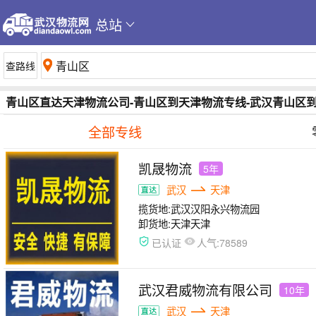
总站
青山区直达天津物流公司-青山区到天津物流专线-武汉青山区
全部专线
凯晟物流
5年
武汉
天津
揽货地:
武汉汉阳永兴物流园
卸货地:
天津天津
人气:
已认证
78589
武汉君威物流有限公司
10年
武汉
天津