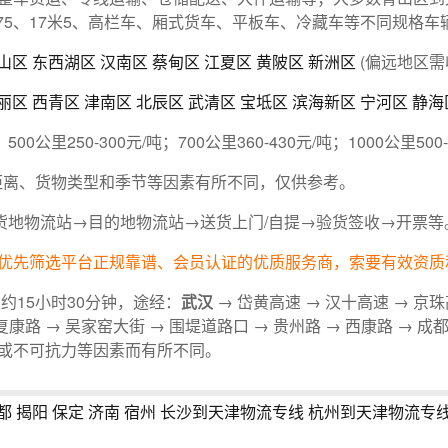
3米75、17米5、高栏车、厢式货车、平板车、冷藏车等不同规格车
山区
东西湖区
汉南区
蔡甸区
江夏区
黄陂区
新洲区
(偏远地区需
丽区
西青区
津南区
北辰区
武清区
宝坻区
滨海新区
宁河区
静海
；500公里250-300元/吨；700公里360-430元/吨；1000公里500
运输距离、货物类型和季节等因素有所不同，仅供参考。
货地物流站→目的地物流站→送货上门/自提→验货签收→开票等
优先筛选平台正规靠谱、会员认证的优质服务商，索要有效资质
约15小时30分钟，途经：
武汉
→ 岱黄高速 → 汉十高速 → 京珠
 复康路 → 吴家窑大街 → 围堤道路口 → 贵州路 → 西康路 → 成
或不可抗力等因素而有所不同。
都
揭阳
保定
济南
宿州
长沙到天津物流专线
杭州到天津物流专