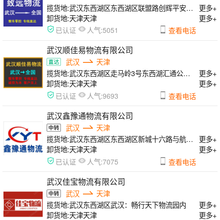
揽货地:
武汉东西湖区东西湖区联盟路创辉平安物流园3楼整层
更多+
卸货地:
天津天津
更多+
人气:
已认证
5051
查看电话
武汉顺佳易物流有限公司
武汉
天津
揽货地:
武汉东西湖区走马岭3号东西湖汇通公路港
更多+
卸货地:
天津天津
更多+
人气:
已认证
9693
查看电话
武汉鑫豫通物流有限公司
武汉
天津
揽货地:
武汉东西湖区东西湖区新城十六路与航嘉中路互联港物流园A栋
更多+
卸货地:
天津天津
更多+
人气:
已认证
7075
查看电话
武汉佳宝物流有限公司
武汉
天津
揽货地:
武汉东西湖区武汉：畅行天下物流园内
更多+
卸货地:
天津天津
更多+