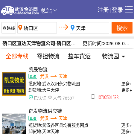
注册
|
登录
总站
搜索
硚口区直达天津物流公司-硚口区到天津物流专线-武汉硚口区到天津物流运费在线查询/每日更新
更新时间:2026-08-07 12:58:39
全部专线
零担物流
整车货运
物流园
凯晟物流
武汉
天津
揽货地:
武汉汉阳永兴物流园
更多+
卸货地:
天津天津
更多+
人气:
已认证
78507
奋发物流供应链
武汉
天津
揽货地:
武汉各区县均有服务网点
更多+
卸货地:
天津天津
更多+