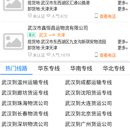
揽货地:
武汉市东西湖区汇通公路港
更多+
卸货地:
天津天津
更多+
人气:
未认证
672
查看电话
武汉市鑫恒昌运物流有限公司
武汉
天津
揽货地:
武汉市东西湖区九支沟新琪安物流园
更多+
卸货地:
天津天津
更多+
人气:
未认证
1079
查看电话
热门线路
华东专线
华南专线
华北专线
武汉到温州运输专线
武汉到成都运输专线
武汉到廊坊货运专线
武汉到沈阳货运专线
武汉到珠海物流公司
武汉到大连货运公司
武汉到长春物流专线
武汉到北京货运专线
武汉到深圳物流公司
武汉到广州货运公司