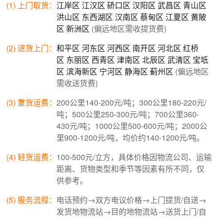
(1) 上门取货：
江岸区
江汉区
硚口区
汉阳区
武昌区
青山区
洪山区
东西湖区
汉南区
蔡甸区
江夏区
黄陂
区
新洲区
(偏远地区需收提货费)
(2) 送货上门：
和平区
河东区
河西区
南开区
河北区
红桥
区
东丽区
西青区
津南区
北辰区
武清区
宝坻
区
滨海新区
宁河区
静海区
蓟州区
(偏远地区
需收送货费)
(3) 重货运费：
200公里140-200元/吨；300公里180-220元/
吨；500公里250-300元/吨；700公里360-
430元/吨；1000公里500-600元/吨；2000公
里900-1200元/吨，均价约140-1200元/吨。
(4) 轻货运费：
100-500元/立方，具体价格因物流公司、运输
距离、货物类型和季节等因素有所不同，仅
供参考。
(5) 服务流程：
电话预约→双方电议价格→上门提货/自送→
发货地物流站→目的地物流站→送货上门/自