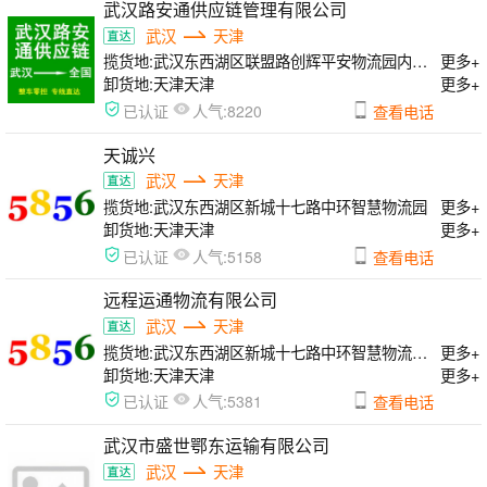
武汉路安通供应链管理有限公司
武汉
天津
揽货地:
武汉东西湖区联盟路创辉平安物流园内3楼办公室
更多+
卸货地:
天津天津
更多+
人气:
已认证
8220
查看电话
天诚兴
武汉
天津
揽货地:
武汉东西湖区新城十七路中环智慧物流园
更多+
卸货地:
天津天津
更多+
人气:
已认证
5158
查看电话
远程运通物流有限公司
武汉
天津
揽货地:
武汉东西湖区新城十七路中环智慧物流园c22号
更多+
卸货地:
天津天津
更多+
人气:
已认证
5381
查看电话
武汉市盛世鄂东运输有限公司
武汉
天津